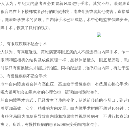
些人认为，年纪大的患者没必要冒着风险进行手术。其实不然。眼健康
，很容易在上下楼梯或者步行的时候摔跤，造成骨折或者其他伤害，直接
今，随着医学技术的发展，白内障手术已经成熟，术中心电监护保障安全
内障手术，恢复了良好的视力。
区2、有眼底疾病不适合手术
些人认为，有高度近视、黄斑病变等眼底病的人不能进行白内障手术。乍
们眼睛和照相机的结构及成像原理一样，晶状体是镜头，眼底是胶卷，患
个时候只有更换镜头才能进行拍照。同样的道理，治疗好白内障，有助于
区3、有慢性疾病不适合手术
多老年白内障患者合并有高血压、高血糖等慢性疾病，有些朋友担心手术
种观念很可能会加重患者的心理负担，延误白内障的治疗。
在的白内障手术方式，已经发生了质的变化，从以前传统的小切口，到超
向着更加高效、安全、精准的方向发展。白内障手术时间不超过10分钟
患者很容易因为血糖高导致白内障和糖尿病性视网膜病变，不进行检查治
致失明。所以，有慢性疾病的患者应积极接受白内障治疗。