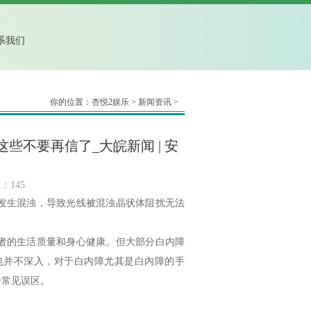
系我们
你的位置：
杏悦2娱乐
>
新闻资讯
>
些不要再信了_大皖新闻 | 安
：145
发生混浊，导致光线被混浊晶状体阻扰无法
患者的生活质量和身心健康。但大部分白内障
也并不深入，对于白内障尤其是白内障的手
个常见误区。