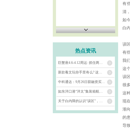
有
清
如
白
误
热点资讯
有
我
巨蟹座4.6-4.12周运: 抓住两天关键转机, 人生格局悄悄往上走
这
新款毒文玩你手里有么? 这个品类更是毒上一层楼
误
中科通达：9月26日获融资买入1115.36万元
很
如东洋口港“洋太”集装箱航线正式开通
这
关于白内障的认识“误区”，合肥普瑞眼科专家提醒：这些不要再信了_大皖新闻 | 安
现
渐
的
导